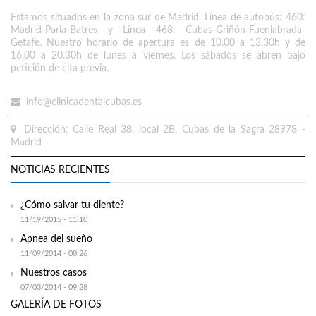
Estamos situados en la zona sur de Madrid. Línea de autobús: 460:
Madrid-Parla-Batres y Línea 468: Cubas-Griñón-Fuenlabrada-
Getafe. Nuestro horario de apertura es de 10.00 a 13.30h y de
16.00 a 20.30h de lunes a viernes. Los sábados se abren bajo
petición de cita previa.
info@clinicadentalcubas.es
Dirección: Calle Real 38, local 2B, Cubas de la Sagra 28978 -
Madrid
NOTICIAS RECIENTES
¿Cómo salvar tu diente?
11/19/2015 - 11:10
Apnea del sueño
11/09/2014 - 08:26
Nuestros casos
07/03/2014 - 09:28
GALERÍA DE FOTOS