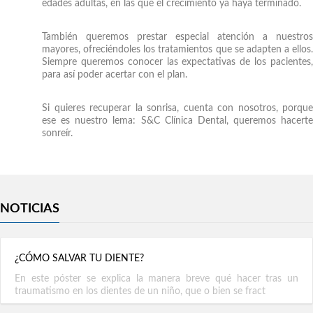
edades adultas, en las que el crecimiento ya haya terminado.
También queremos prestar especial atención a nuestros
mayores, ofreciéndoles los tratamientos que se adapten a ellos.
Siempre queremos conocer las expectativas de los pacientes,
para así poder acertar con el plan.
Si quieres recuperar la sonrisa, cuenta con nosotros, porque
ese es nuestro lema: S&C Clínica Dental, queremos hacerte
sonreír.
NOTICIAS
¿CÓMO SALVAR TU DIENTE?
En este póster se explica la manera breve qué hacer tras un
traumatismo en los dientes de un niño, que o bien se fract