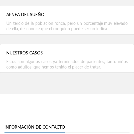
APNEA DEL SUEÑO
Un tercio de la población ronca, pero un porcentaje muy elevado
de ella, desconoce que el ronquido puede ser un indica
NUESTROS CASOS
Estos son algunos casos ya terminados de pacientes, tanto niños
como adultos, que hemos tenido el placer de tratar.
INFORMACIÓN DE CONTACTO