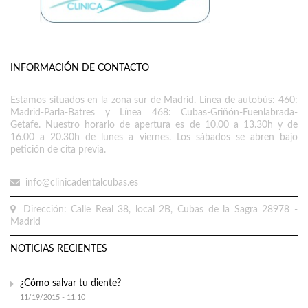
INFORMACIÓN DE CONTACTO
Estamos situados en la zona sur de Madrid. Línea de autobús: 460:
Madrid-Parla-Batres y Línea 468: Cubas-Griñón-Fuenlabrada-
Getafe. Nuestro horario de apertura es de 10.00 a 13.30h y de
16.00 a 20.30h de lunes a viernes. Los sábados se abren bajo
petición de cita previa.
info@clinicadentalcubas.es
Dirección: Calle Real 38, local 2B, Cubas de la Sagra 28978 -
Madrid
NOTICIAS RECIENTES
¿Cómo salvar tu diente?
11/19/2015 - 11:10