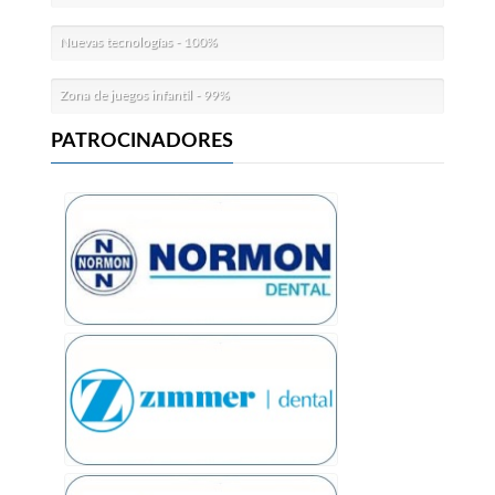
Nuevas tecnologías
-
100%
Zona de juegos infantil
-
99%
PATROCINADORES