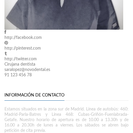
http://facebook.com
http://pinterest.com
http://twitter.com
Cirujana dentista
saralopez@novodental.es
91 123 456 78
INFORMACIÓN DE CONTACTO
Estamos situados en la zona sur de Madrid. Línea de autobús: 460:
Madrid-Parla-Batres y Línea 468: Cubas-Griñón-Fuenlabrada-
Getafe. Nuestro horario de apertura es de 10.00 a 13.30h y de
16.00 a 20.30h de lunes a viernes. Los sábados se abren bajo
petición de cita previa.