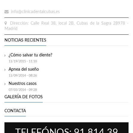
info@clinicadentalcubas.es
Dirección: Calle Real 38, local 2B, Cubas de la Sagra 28978 -
Madrid
NOTICIAS RECIENTES
¿Cómo salvar tu diente?
11/19/2015 - 11:10
Apnea del sueño
11/09/2014 - 08:26
Nuestros casos
07/03/2014 - 09:28
GALERÍA DE FOTOS
CONTACTA
TELEFÓNOS: 91 814 39