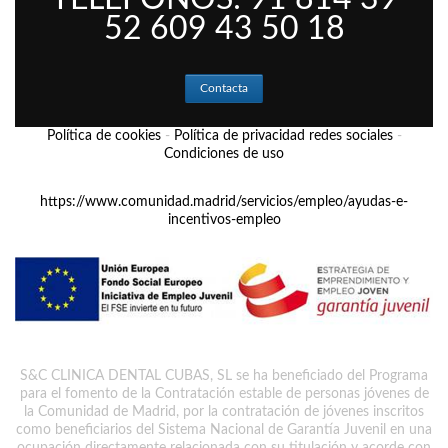
52 609 43 50 18
Contacta
Política de cookies
-
Política de privacidad redes sociales
-
Condiciones de uso
https://www.comunidad.madrid/servicios/empleo/ayudas-e-
incentivos-empleo
S&C CLINICA DENTAL CUBAS, SL se ha beneficiado del Programa
para el fomento de la Contratación estable de personas jóvenes de
la Comunidad de Madrid, por la contratación de jóvenes inscritos
como beneficiarios del Sistema Nacional de Garantía Juvenil en una
ocupación directamente relacionada con su titulación y acorde con