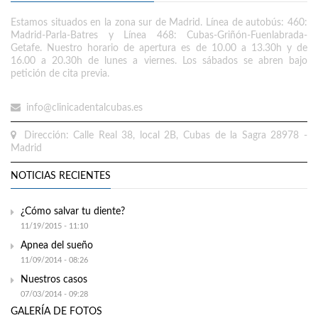
Estamos situados en la zona sur de Madrid. Línea de autobús: 460:
Madrid-Parla-Batres y Línea 468: Cubas-Griñón-Fuenlabrada-
Getafe. Nuestro horario de apertura es de 10.00 a 13.30h y de
16.00 a 20.30h de lunes a viernes. Los sábados se abren bajo
petición de cita previa.
info@clinicadentalcubas.es
Dirección: Calle Real 38, local 2B, Cubas de la Sagra 28978 -
Madrid
NOTICIAS RECIENTES
¿Cómo salvar tu diente?
11/19/2015 - 11:10
Apnea del sueño
11/09/2014 - 08:26
Nuestros casos
07/03/2014 - 09:28
GALERÍA DE FOTOS