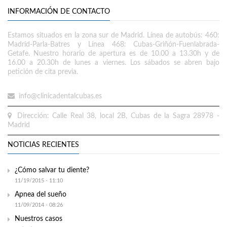
INFORMACIÓN DE CONTACTO
Estamos situados en la zona sur de Madrid. Línea de autobús: 460:
Madrid-Parla-Batres y Línea 468: Cubas-Griñón-Fuenlabrada-
Getafe. Nuestro horario de apertura es de 10.00 a 13.30h y de
16.00 a 20.30h de lunes a viernes. Los sábados se abren bajo
petición de cita previa.
info@clinicadentalcubas.es
Dirección: Calle Real 38, local 2B, Cubas de la Sagra 28978 -
Madrid
NOTICIAS RECIENTES
¿Cómo salvar tu diente?
11/19/2015 - 11:10
Apnea del sueño
11/09/2014 - 08:26
Nuestros casos